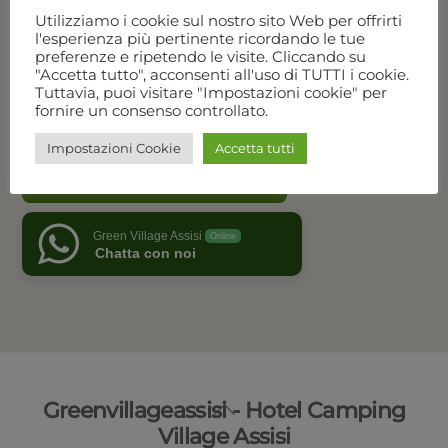
Utilizziamo i cookie sul nostro sito Web per offrirti
l'esperienza più pertinente ricordando le tue
preferenze e ripetendo le visite. Cliccando su
Vedi tutte le offerte
"Accetta tutto", acconsenti all'uso di TUTTI i cookie.
Tuttavia, puoi visitare "Impostazioni cookie" per
fornire un consenso controllato.
Disponibilità e prezzi
Impostazioni Cookie
Accetta tutti
Chiama per prenotare
Green Village Assisi
Online
Chatta con noi
Back
Greenvillageassisi - Hotel Camping
To
Village Assisi