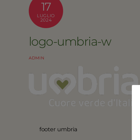
17
LUGLIO
2024
logo-umbria-w
ADMIN
footer umbria