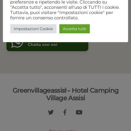
preferenze e ripetendo le visite. Cliccando su
Disponibilità e prezzi
"Accetta tutto", acconsenti all'uso di TUTTI i cookie.
Tuttavia, puoi visitare "Impostazioni cookie" per
fornire un consenso controllato.
Chiama per prenotare
Impostazioni Cookie
Accetta tutti
Green Village Assisi
Online
Chatta con noi
Back
Greenvillageassisi - Hotel Camping
To
Village Assisi
Top