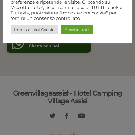
preferenze e ripetendo le visite. Cliccando su
Disponibilità e prezzi
"Accetta tutto", acconsenti all'uso di TUTTI i cookie.
Tuttavia, puoi visitare "Impostazioni cookie" per
fornire un consenso controllato.
Chiama per prenotare
Impostazioni Cookie
Accetta tutti
Green Village Assisi
Online
Chatta con noi
Back
Greenvillageassisi - Hotel Camping
To
Village Assisi
Top