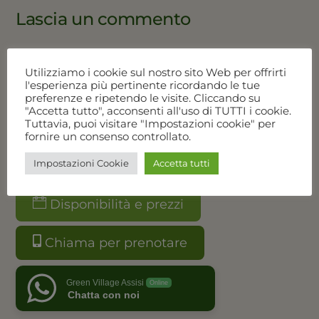
Lascia un commento
Devi essere
connesso
per inviare un commento.
Utilizziamo i cookie sul nostro sito Web per offrirti
l'esperienza più pertinente ricordando le tue
preferenze e ripetendo le visite. Cliccando su
"Accetta tutto", acconsenti all'uso di TUTTI i cookie.
Tuttavia, puoi visitare "Impostazioni cookie" per
fornire un consenso controllato.
Impostazioni Cookie
Accetta tutti
Vedi tutte le offerte
Disponibilità e prezzi
Chiama per prenotare
Green Village Assisi
Online
Chatta con noi