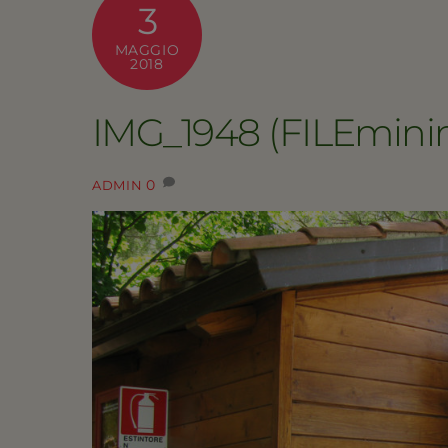
3
MAGGIO
2018
IMG_1948 (FILEmini
0
ADMIN