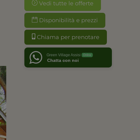
Vedi tutte le offerte
Disponibilità e prezzi
Chiama per prenotare
Green Village Assisi
Online
Chatta con noi