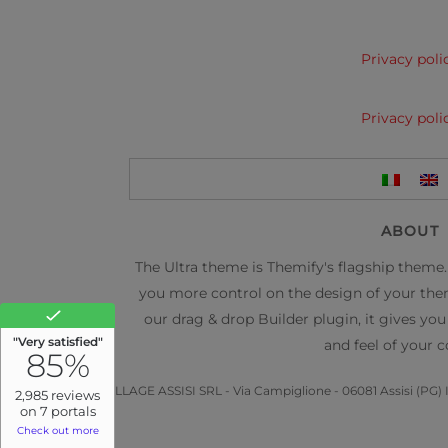
Privacy poli
Privacy poli
ABOUT
The Ultra theme is Themify's flagship theme.
you more control on the design of your the
our drag & drop Builder plugin, it gives you
and feel of your c
VILLAGE ASSISI SRL - Via Campiglione - 06081 Assisi (PG) I