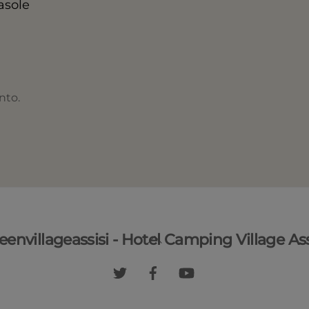
asole
nto.
Back
eenvillageassisi - Hotel Camping Village Ass
To
Top