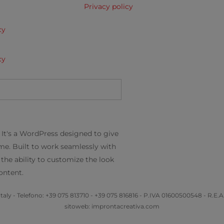
Privacy policy
cy
cy
 It's a WordPress designed to give
me. Built to work seamlessly with
 the ability to customize the look
ontent.
taly - Telefono: +39 075 813710 - +39 075 816816 - P.IVA 01600500548 - R.E.A.
sitoweb: improntacreativa.com