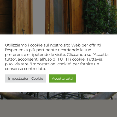
Utilizziamo i cookie sul nostro sito Web per offrirti
l'esperienza più pertinente ricordando le tue
preferenze e ripetendo le visite. Cliccando su "Accetta
tutto", acconsenti all'uso di TUTTI i cookie. Tuttavia,
puoi visitare "Impostazioni cookie" per fornire un
consenso controllato.
Impostazioni Cookie
Accetta tutti