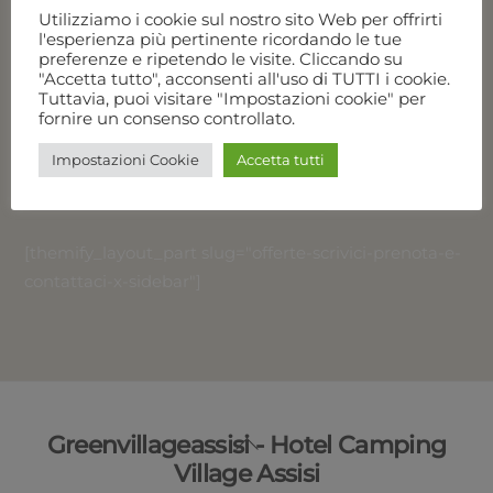
Utilizziamo i cookie sul nostro sito Web per offrirti
Disponibilità e prezzi
l'esperienza più pertinente ricordando le tue
preferenze e ripetendo le visite. Cliccando su
"Accetta tutto", acconsenti all'uso di TUTTI i cookie.
Chiama per prenotare
Tuttavia, puoi visitare "Impostazioni cookie" per
fornire un consenso controllato.
Green Village Assisi
Online
Impostazioni Cookie
Accetta tutti
Chatta con noi
[themify_layout_part slug="offerte-scrivici-prenota-e-
contattaci-x-sidebar"]
Back
Greenvillageassisi - Hotel Camping
To
Village Assisi