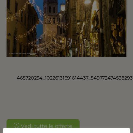
465720234_10226131691614437_549772474538293
Vedi tutte le offerte