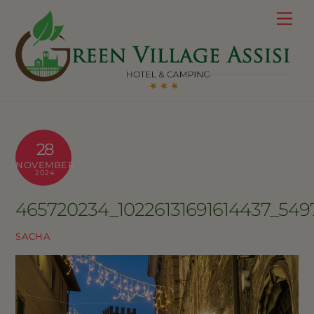
Skip
Me
to
content
28
NOVEMBER
2024
465720234_10226131691614437_549
SACHA