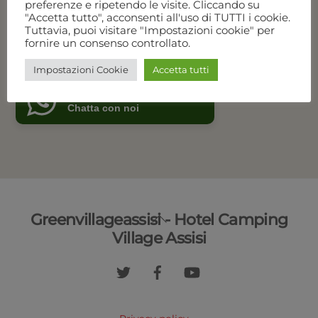
preferenze e ripetendo le visite. Cliccando su
Disponibilità e prezzi
"Accetta tutto", acconsenti all'uso di TUTTI i cookie.
Tuttavia, puoi visitare "Impostazioni cookie" per
fornire un consenso controllato.
Chiama per prenotare
Impostazioni Cookie
Accetta tutti
Green Village Assisi
Online
Chatta con noi
Back
Greenvillageassisi - Hotel Camping
To
Village Assisi
Top